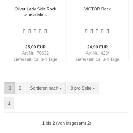
Oliver Lady Skirt Rock
VICTOR Rock
-dunkelblau-
25,00 EUR
24,90 EUR
Art.Nr.: 70632
Art.Nr.: 423/
Lieferzeit:
ca. 3-4 Tage
Lieferzeit:
ca. 3-4 Tage
Sortieren nach
pro Seite
Sortieren nach
8 pro Seite
1
1
bis
2
(von insgesamt
2
)