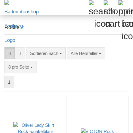
Röcke
Sortieren nach
Sortieren nach
Alle Hersteller
pro Seite
8 pro Seite
1