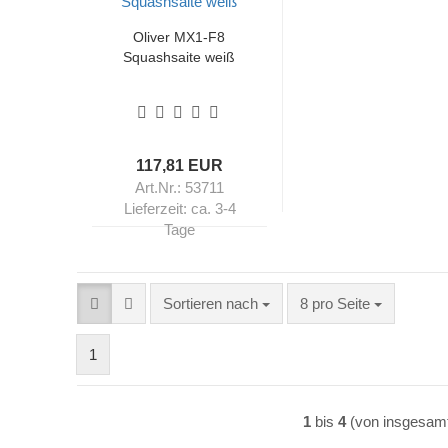
Oliver MX1-F8
Squashsaite weiß
117,81 EUR
Art.Nr.: 53711
Lieferzeit:
ca. 3-4
Tage
Sortieren nach
pro Seite
Sortieren nach
8 pro Seite
1
1
bis
4
(von insgesam