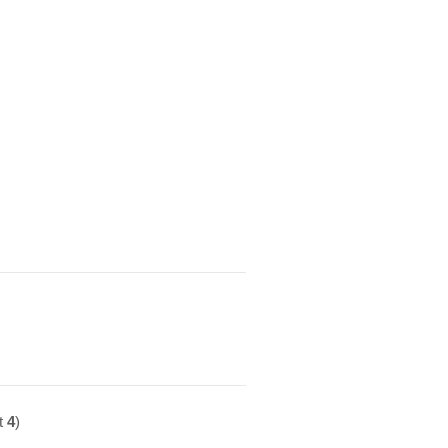
t
4
)