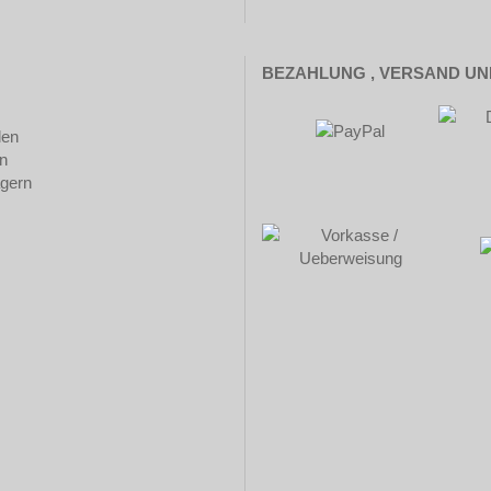
BEZAHLUNG , VERSAND U
len
n
ägern