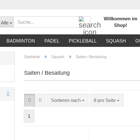
Willkommen im
Suche...
Alle
Shop!
BADMINTON
PADEL
PICKLEBALL
SQUASH
G
»
»
Startseite
Squash
Saiten / Besaitung
Saiten / Besaitung
Sortieren nach
pro Seite
Sortieren nach
8 pro Seite
1