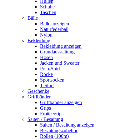
Hüllen
Schuhe
Taschen
Bälle
Bälle anzeigen
Naturfederball
Nylon
Bekleidung
Bekleidung anzeigen
Grundausstattung
Hosen
Jacken und Sweater
Polo-Shirt
Röcke
Sportsocken
T-Shirt
Geschenke
Griffbänder
Griffbänder anzeigen
Grips
Frotteegrips
Saiten / Besaitung
Saiten / Besaitung anzeigen
Besaitungszubehör
Rollen (100m)