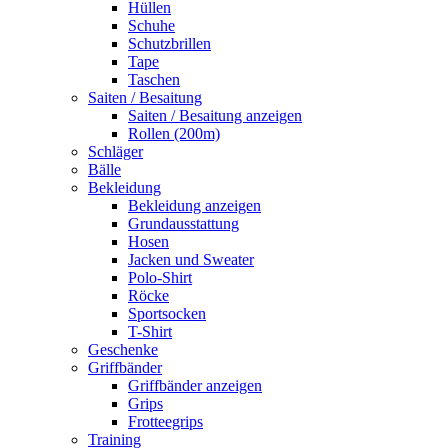
Hüllen
Schuhe
Schutzbrillen
Tape
Taschen
Saiten / Besaitung
Saiten / Besaitung anzeigen
Rollen (200m)
Schläger
Bälle
Bekleidung
Bekleidung anzeigen
Grundausstattung
Hosen
Jacken und Sweater
Polo-Shirt
Röcke
Sportsocken
T-Shirt
Geschenke
Griffbänder
Griffbänder anzeigen
Grips
Frotteegrips
Training