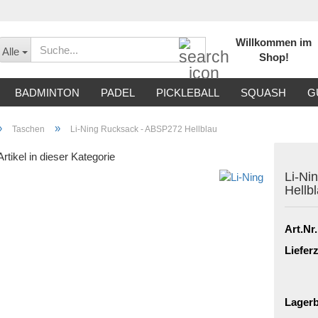
Willkommen im
Suche...
Alle
Shop!
BADMINTON
PADEL
PICKLEBALL
SQUASH
G
»
»
Taschen
Li-Ning Rucksack - ABSP272 Hellblau
rtikel in dieser Kategorie
Li-Ni
Hellb
Art.Nr.
Lieferz
Lagerb