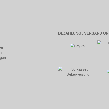
BEZAHLUNG , VERSAND U
len
n
ägern