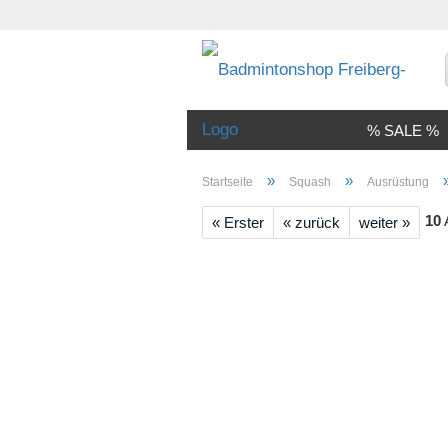
% SALE %
»
»
Startseite
Squash
Ausrüstung
10
A
« Erster
« zurück
weiter »