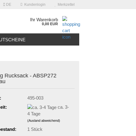
DE
Kundenlogin
Merkzettel
Ihr Warenkorb
0,00 EUR
UTSCHEINE
ng Rucksack - ABSP272
lau
:
495-003
eit:
ca. 3-
4 Tage
(Ausland abweichend)
estand:
1
Stück