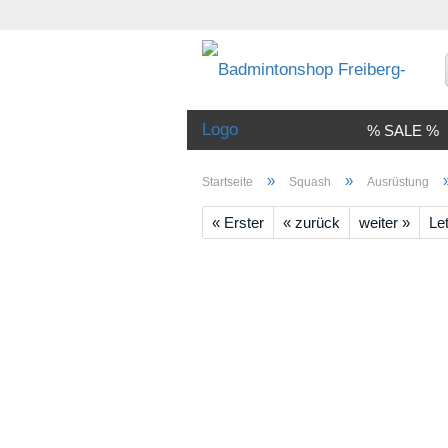
% SALE %
»
»
Startseite
Squash
Ausrüstung
« Erster
« zurück
weiter »
Let