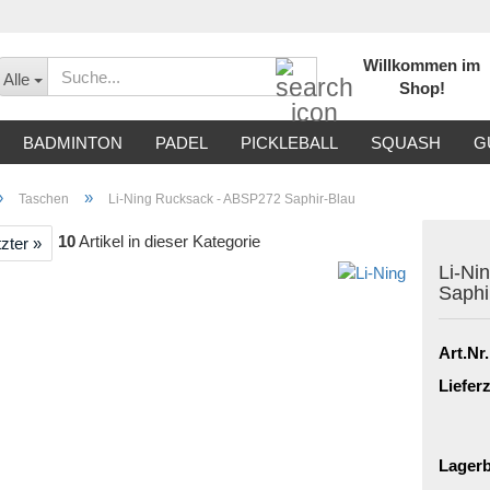
Willkommen im
Suche...
Alle
Shop!
BADMINTON
PADEL
PICKLEBALL
SQUASH
G
»
»
Taschen
Li-Ning Rucksack - ABSP272 Saphir-Blau
10
Artikel in dieser Kategorie
zter »
Li-Ni
Saphi
Art.Nr.
Lieferz
Lagerb