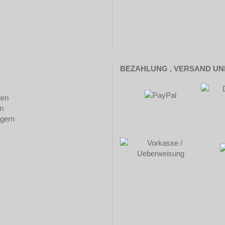
BEZAHLUNG , VERSAND U
len
n
ägern