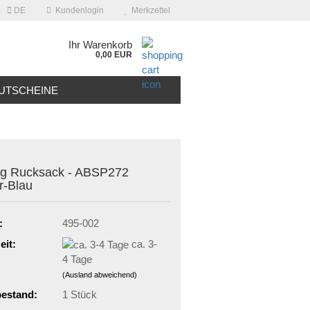
DE
Kundenlogin
Merkzettel
Ihr Warenkorb
0,00 EUR
UTSCHEINE
ng Rucksack - ABSP272
r-Blau
:
495-002
eit:
ca. 3-
4 Tage
(Ausland abweichend)
estand:
1
Stück